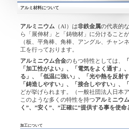
アルミ材料について
アルミニウム
（Al）は
非鉄金属
の代表的
ら「展伸材」と「鋳物材」に分けること
（板、平角棒、角棒、アングル、チャン
工を行っております。
アルミニウム合金
のもつ特性としては、
「加工性がよい」、「電気をよく通す」
る」、「低温に強い」、「光や熱を反射
「鋳造しやすい」、「接合しやすい」、
どが挙げられます。（一般社団法人日本ア
このような多くの特性を持つ
アルミニウ
く”、”安く”、”正確に”提供する事を使
加工について