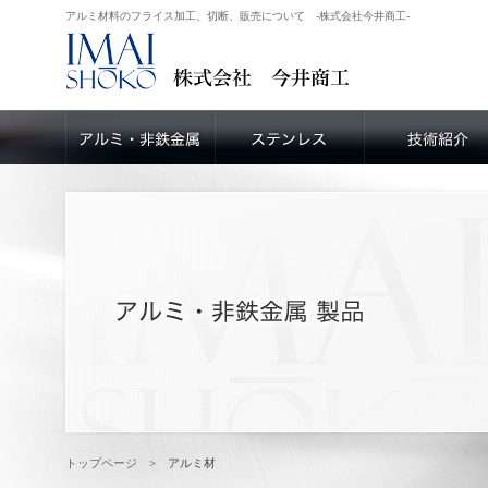
アルミ材料のフライス加工、切断、販売について -株式会社今井商工-
トップページ
> アルミ材