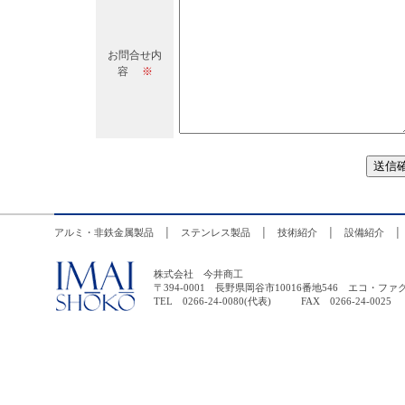
お問合せ内
容
※
アルミ・非鉄金属製品
│
ステンレス製品
│
技術紹介
│
設備紹介
株式会社 今井商工
〒394-0001 長野県岡谷市10016番地546 エコ
TEL 0266-24-0080(代表) FAX 0266-24-0025