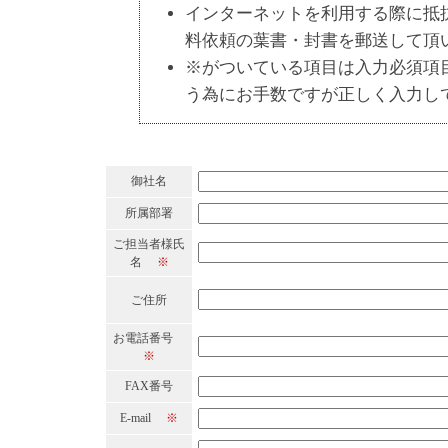
インターネットを利用する際に抵
料依頼の葉書・封書を郵送して頂
※
がついている項目は入力必須項
う為にお手数ですが正しく入力し
御社名
所属部署
ご担当者様氏
名
※
ご住所
お電話番号
※
FAX番号
E-mail
※